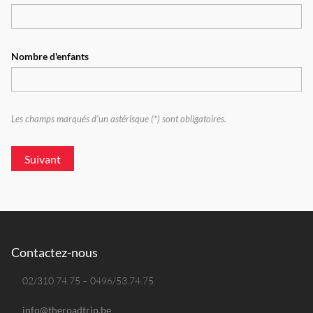
Nombre d'enfants
Les champs marqués d'un astérisque (*) sont obligatoires.
Suivant
Contactez-nous
02/310.74.75 – 0496/53.74.75
info@theroadtrip.be