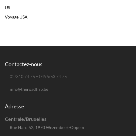
US
Voyage USA
Contactez-nous
02/310.74.75 – 0496/53.74.75
info@theroadtrip.be
Adresse
Centrale/Bruxelles
Rue Hard 52, 1970 Wezembeek-Oppem