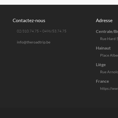
Contactez-nous
Adresse
02/310.74.75 – 0496/53.74.75
Centrale/Br
Rue Hard 
info@theroadtrip.be
Hainaut
Place Albe
Liège
Rue Arnold
France
https://ww