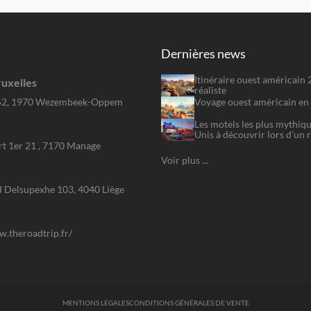
Dernières news
Itinéraire ouest américain
uxelles
réaliste
Voyage ouest américain en 
52, 1970 Wezembeek-Oppem
Les motels les plus mythiqu
Unis à découvrir lors d'un 
rt 1er 21 , 7170 Manage
Voir plus ...
 Delsupexhe 103, 4040 Liège
w.theroadtrip.fr/
MENTIONS LÉGALES
CONDITIONS GÉNÉRALES DE VENTE