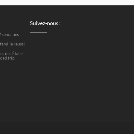
Suivez-nous :
 2 semaines
famille réussi
es des États-
road trip