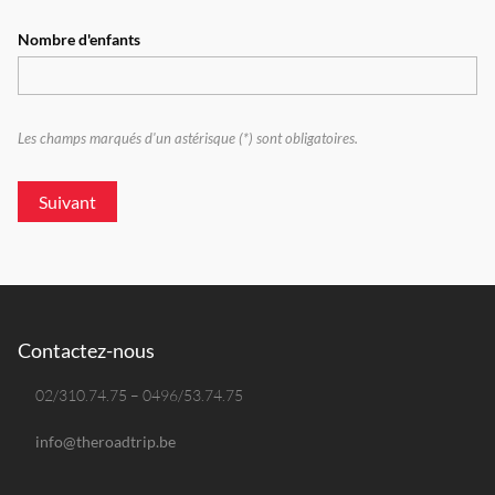
Nombre d'enfants
Les champs marqués d'un astérisque (*) sont obligatoires.
Suivant
Contactez-nous
02/310.74.75 – 0496/53.74.75
info@theroadtrip.be