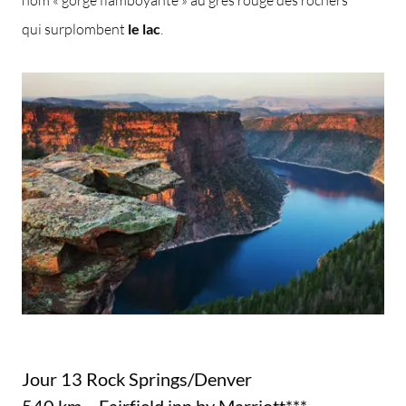
qui surplombent
le lac
.
Jour 13 Rock Springs/Denver
540 km – Fairfield inn by Marriott***