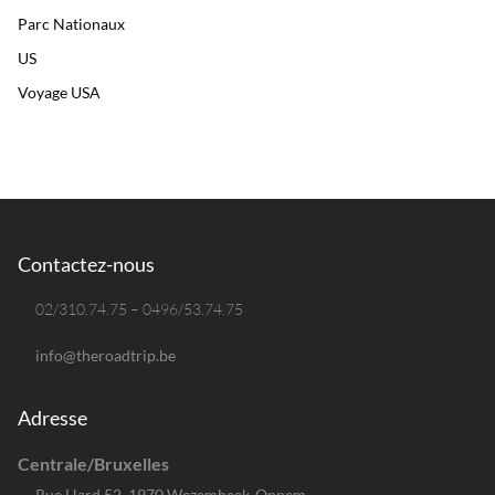
Parc Nationaux
US
Voyage USA
Contactez-nous
02/310.74.75 – 0496/53.74.75
info@theroadtrip.be
Adresse
Centrale/Bruxelles
Rue Hard 52, 1970 Wezembeek-Oppem