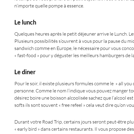
n’importe quelle pompe à essence.
Le lunch
Quelques heures après le petit déjeuner arrive le Lunch. Les 
Plusieurs possibilités s’ouvrent à vous pour la pause du mi
sandwich comme en Europe, le nécessaire pour vous concoc
« fast-food » pour y déguster les meilleurs hamburgers de l
Le diner
Pour le soir, il existe plusieurs formules comme le » all yo
personne. Comme le nom l’indique vous pouvez manger tout
désirez boire une boisson alcoolisée sachez que l’alcool es
softs ils sont souvent « free refeel » cela veut dire qu’on v
Durant votre Road Trip, certains jours seront peut-être plus
« early bird » dans certains restaurants. Il vous propose de