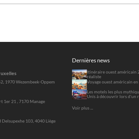
Dernières news
Itinéraire ouest américain
uxelles
réaliste
Voyage ouest américain en 
52, 1970 Wezembeek-Oppem
Les motels les plus mythiqu
Unis à découvrir lors d'un 
rt 1er 21 , 7170 Manage
Voir plus ...
 Delsupexhe 103, 4040 Liège