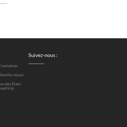
Suivez-nous :
 2 semaines
famille réussi
es des États-
road trip