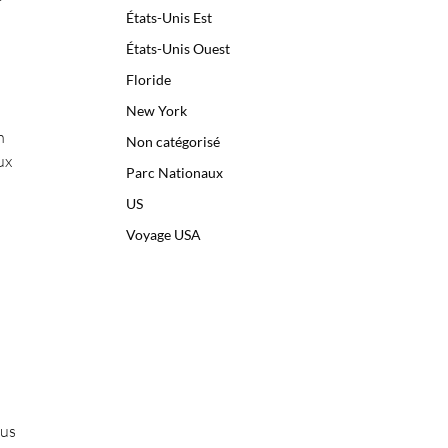
États-Unis Est
États-Unis Ouest
Floride
New York
n
Non catégorisé
ux
Parc Nationaux
US
Voyage USA
ous