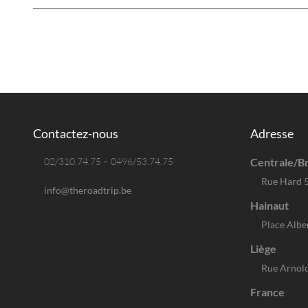
Contactez-nous
Adresse
02/310.74.75 – 0496/53.74.75
Centrale/Br
Rue Hard 
info@theroadtrip.be
Hainaut
Place Albe
Liège
Rue Arnold
France