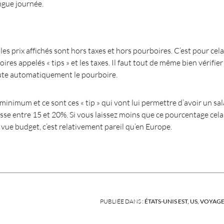
ngue journée.
es prix affichés sont hors taxes et hors pourboires. C’est pour cela
ires appelés « tips » et les taxes. Il faut tout de même bien vérifier
joute automatiquement le pourboire.
minimum et ce sont ces « tip » qui vont lui permettre d’avoir un sal
sse entre 15 et 20%. Si vous laissez moins que ce pourcentage cela
e vue budget, c’est relativement pareil qu’en Europe.
PUBLIÉE DANS :
ÉTATS-UNIS EST
US
VOYAGE