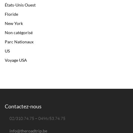
États-Unis Ouest
Floride
New York
Non catégorisé
Parc Nationaux
US
Voyage USA
Contactez-nous
02/310.74.75 – 0496/53.74.75
info@theroadtrip.be