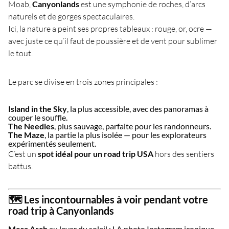
Moab,
Canyonlands
est une symphonie de roches, d’arcs
naturels et de gorges spectaculaires.
Ici, la nature a peint ses propres tableaux : rouge, or, ocre —
avec juste ce qu’il faut de poussière et de vent pour sublimer
le tout.
Le parc se divise en trois zones principales :
Island in the Sky
, la plus accessible, avec des panoramas à
couper le souffle.
The Needles
, plus sauvage, parfaite pour les randonneurs.
The Maze
, la partie la plus isolée — pour les explorateurs
expérimentés seulement.
C’est un
spot idéal pour un road trip USA
hors des sentiers
battus.
🗺️ Les incontournables à voir pendant votre
road trip à Canyonlands
Mesa Arch
au lever du soleil : LA photo Instagram iconique