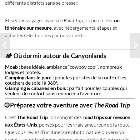
différents districts sans se presser.
Et si vous voyagez avec
The Road Trip
, on peut créer
un
itinéraire sur mesure
, avec hébergements, étapes et
activités sélectionnés par nos experts.
🏕️ Où dormir autour de Canyonlands
Moab
: base idéale, ambiance “cowboy cool”, nombreux
lodges et motels.
Camping dans le parc
: pour les puristes de la route et les
couchers de soleil à 360°.
Glamping & cabanes en bois
: parfait pour les couples qui
veulent du confort sans renoncer à l’aventure.
🌐 Préparez votre aventure avec
The Road Trip
Chez
The Road Trip
, on conçoit des
road trips sur mesure
aux États-Unis
, pensés pour les vrais amoureux de la route.
Que vous rêviez d’un itinéraire photo, nature ou version
grand luxe, notre équipe adapte chaque détail à votre style