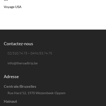
Voyage USA
Contactez-nous
02/310.74.75 – 0496/53.74.75
info@theroadtrip.be
Adresse
Centrale/Bruxelles
Rue Hard 52, 1970 Wezembeek-Oppem
Hainaut