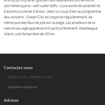
le long du littoral en goûtant aux spécialités culinaires du
coin telles que le « salt water taffy » (une sorte de caramel) et
d’autres sucreries d’antan. Jetez un coup d’œil au programme
des concerts ; Ocean City en organise régulièrement, de
même que des feux de joie sur la plage. Les amateurs de la
nature sauvage apprécieront particulièrement, Assateague
Island, une île barrière de 60 km.
Contactez-nous
02/310.74.75 – 0496/53.74.75
info@theroadtrip.be
Adresse