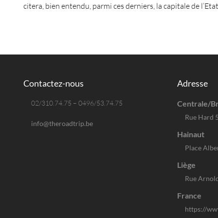
citera, bien entendu, parmi ces derniers, la capitale de l’Eta
Contactez-nous
Adresse
02/310.74.75 – 0496/53.74.75
Centrale/Br
Rue Hard 
info@theroadtrip.be
Hainaut
Place Albe
Liège
Rue Arnold
France
https://ww