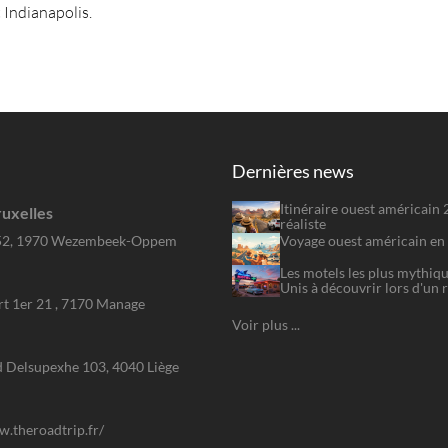
t Indianapolis.
Dernières news
Itinéraire ouest américain
uxelles
réaliste
Voyage ouest américain en 
52, 1970 Wezembeek-Oppem
Les motels les plus mythiqu
Unis à découvrir lors d'un 
rt 1er 21 , 7170 Manage
Voir plus ...
 Delsupexhe 103, 4040 Liège
w.theroadtrip.fr/