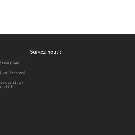
Suivez-nous :
 2 semaines
famille réussi
es des États-
road trip