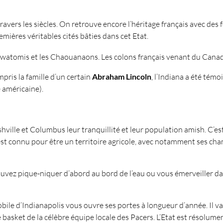
ravers les siècles. On retrouve encore l’héritage français avec des 
emières véritables cités bâties dans cet Etat.
otawatomis et les Chaouanaons. Les colons français venant du Canad
mpris la famille d’un certain
Abraham Lincoln
, l’Indiana a été témo
e américaine).
Nashville et Columbus leur tranquillité et leur population amish. C
a est connu pour être un territoire agricole, avec notamment ses ch
ouvez pique-niquer d’abord au bord de l’eau ou vous émerveiller da
obile d’Indianapolis vous ouvre ses portes à longueur d’année. Il v
 basket de la célèbre équipe locale des Pacers. L’Etat est résolum