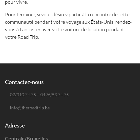
pour vivre.
Pour terminer, si vous désirez partir à la rencontre de cette
communauté pendant votre voyage aux États-Unis, rendez-
vous à Lancaster avec votre voiture de location pendant
votre Road Trip.
Contactez-nous
02/310.74.75 – 0496/53.74.75
info@theroadtrip.be
Adresse
Centrale/Bruxelles