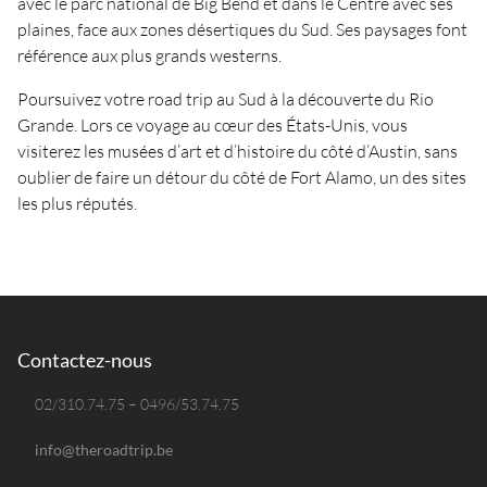
avec le parc national de Big Bend et dans le Centre avec ses
plaines, face aux zones désertiques du Sud. Ses paysages font
référence aux plus grands westerns.
Poursuivez votre road trip au Sud à la découverte du Rio
Grande. Lors ce voyage au cœur des États-Unis, vous
visiterez les musées d’art et d’histoire du côté d’Austin, sans
oublier de faire un détour du côté de Fort Alamo, un des sites
les plus réputés.
Contactez-nous
02/310.74.75 – 0496/53.74.75
info@theroadtrip.be