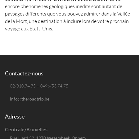
encore phénomènes géologiques inédits sont autant de
paysages différents que vous pouvez admirer dans la Vallée
de la Mort, une destination à inclure lors de votre prochain
voyage aux Etats-Unis.
Contactez-nous
02/310.74.75 – 0496/53.74.75
info@theroadtrip.be
Adresse
Centrale/Bruxelles
Rue Hard 52, 1970 Wezembeek-Oppem