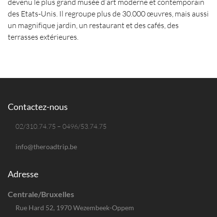
devenu le plus grand musée d’art moderne et contemporain
des Etats-Unis. Il regroupe plus de 30.000 œuvres, mais aussi
un magnifique jardin, un restaurant et des cafés, des
terrasses extérieures.
Contactez-nous
02/310.74.75 – 0496/53.74.75
info@theroadtrip.be
Adresse
Centrale/Bruxelles
Rue Hard 52, 1970 Wezembeek-Oppem