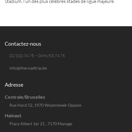
Stadium, l’un des plus célèbres stades de ligue majeure.
Contactez-nous
02/310.74.75 – 0496/53.74.75
info@theroadtrip.be
Adresse
Centrale/Bruxelles
Rue Hard 52, 1970 Wezembeek-Oppem
Hainaut
Place Albert 1er 21 , 7170 Manage