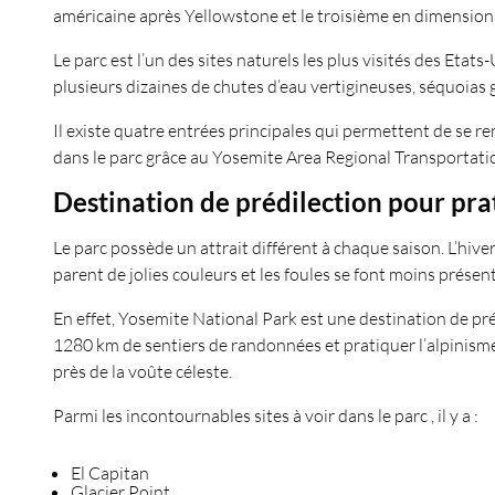
américaine après Yellowstone et le troisième en dimensions 
Le parc est l’un des sites naturels les plus visités des Etat
plusieurs dizaines de chutes d’eau vertigineuses, séquoias gé
Il existe quatre entrées principales qui permettent de se ren
dans le parc grâce au Yosemite Area Regional Transportation
Destination de prédilection pour prat
Le parc possède un attrait différent à chaque saison. L’hive
parent de jolies couleurs et les foules se font moins présen
En effet, Yosemite National Park est une destination de prédil
1280 km de sentiers de randonnées et pratiquer l’alpinisme, 
près de la voûte céleste.
Parmi les incontournables sites à voir dans le parc , il y a :
El Capitan
Glacier Point