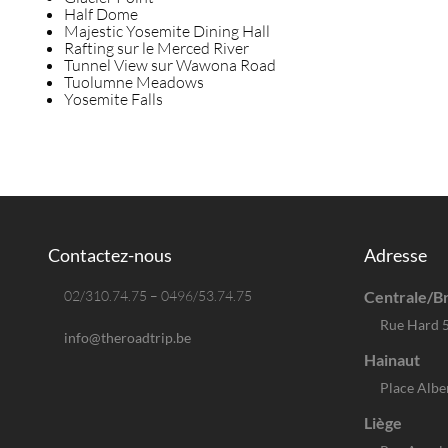
Half Dome
Majestic Yosemite Dining Hall
Rafting sur le Merced River
Tunnel View sur Wawona Road
Tuolumne Meadows
Yosemite Falls
Contactez-nous
Adresse
02/310.74.75 – 0496/53.74.75
Centrale/Br
Rue Hard 
info@theroadtrip.be
Hainaut
Place Albe
Liège