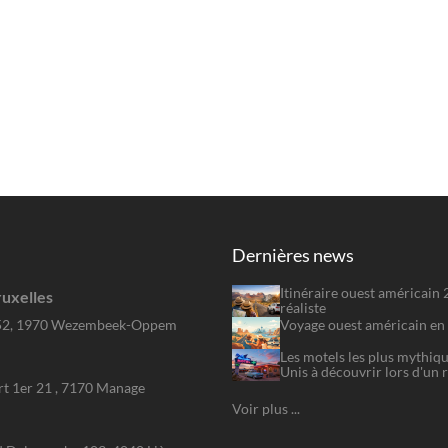
Dernières news
Itinéraire ouest américain
uxelles
réaliste
Voyage ouest américain en 
52, 1970 Wezembeek-Oppem
Les motels les plus mythiqu
Unis à découvrir lors d'un 
rt 1er 21 , 7170 Manage
Voir plus ...