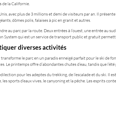
de la Californie.
s-Unis, avec plus de 3 millions et demi de visiteurs par an. Il prés
ants, dômes polis, falaises à pic en granit et autres.
dre au parc par la route. Deux entrées à l’ouest, une entrée au sud et
 System qui est un service de transport public et gratuit permetta
iquer diverses activités
r transforme le parc en un paradis enneigé parfait pour le ski de fo
tes. Le printemps offre d’abondantes chutes d’eau, tandis que l’été
ection pour les adeptes du trekking, de l’escalade et du ski. Il est 
les sports d’eaux vives, le canyoning et la pêche. Les esprits conte