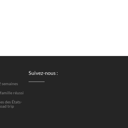
Suivez-nous :
 2 semaines
famille réussi
es des États-
road trip