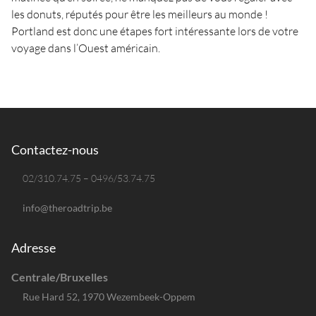
les donuts, réputés pour être les meilleurs au monde !
Portland est donc une étapes fort intéressante lors de votre
voyage dans l’Ouest américain.
Contactez-nous
02/310.74.75 – 0496/53.74.75
info@theroadtrip.be
Adresse
Centrale/Bruxelles
Rue Hard 52, 1970 Wezembeek-Oppem