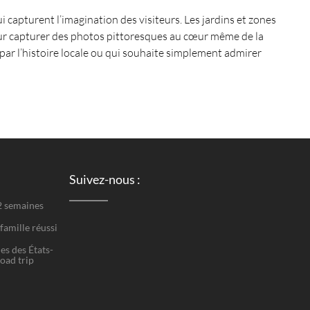
i capturent l’imagination des visiteurs. Les jardins et zones
pour capturer des photos pittoresques au cœur même de la
e par l’histoire locale ou qui souhaite simplement admirer
Suivez-nous :
 2 semaines
famille réussi
es des États-
road trip