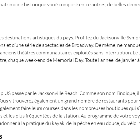
n patrimoine historique varié composé entre autres, de belles deme
ures destinations artistiques du pays. Profitez du Jacksonville 
 et d’une série de spectacles de Broadway. De même, ne manquez p
 anciens théâtres communautaires exploités sans interruption. Le J
ntre, chaque week-end de Memorial Day. Toute l’année, de janvier à 
 trip US passe par le Jacksonville Beach. Comme son nom l’indique, il
. Vous y trouverez également un grand nombre de restaurants pour v
lement faire leurs courses dans les nombreuses boutiques qui s’y 
et les plus fréquentées de la station. Au programme de votre voyag
 adonner à la pratique du kayak, de la pêche en eau douce, du vélo,
s