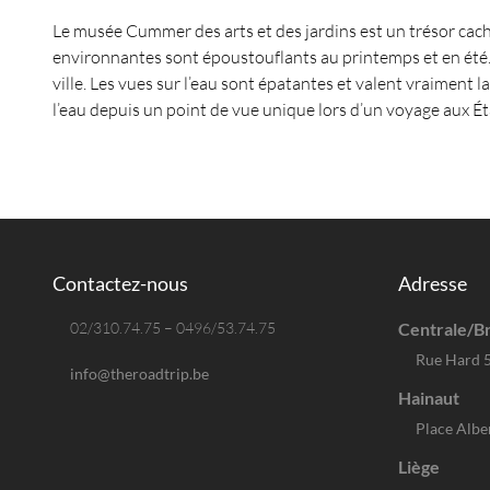
Le musée Cummer des arts et des jardins est un trésor caché,
environnantes sont époustouflants au printemps et en été.
ville. Les vues sur l’eau sont épatantes et valent vraiment 
l’eau depuis un point de vue unique lors d’un voyage aux Ét
Contactez-nous
Adresse
02/310.74.75 – 0496/53.74.75
Centrale/Br
Rue Hard 
info@theroadtrip.be
Hainaut
Place Albe
Liège