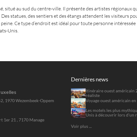
 situé au sud du centre-ville. Il présente des artistes régionaux qu
 Des statues, des sentiers et des étangs attendent les visiteurs 
la peine. Ce type d’endroit est idéal pour toute personne intéressé
ats-Unis.
Dernières news
Itinéraire ouest américain
uxelles
réaliste
Voyage ouest américain en 
52, 1970 Wezembeek-Oppem
Les motels les plus mythiqu
Unis à découvrir lors d'un 
rt 1er 21 , 7170 Manage
Voir plus ...