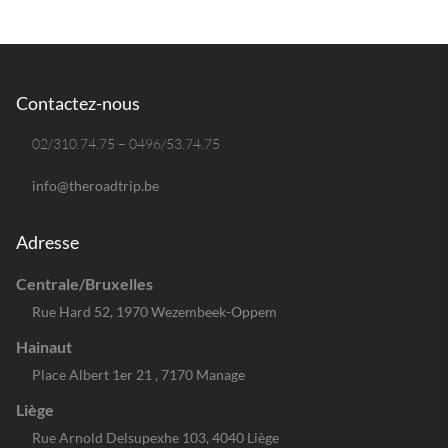
Contactez-nous
02/310.74.75 – 0496/53.74.75
info@theroadtrip.be
Adresse
Centrale/Bruxelles
Rue Hard 52, 1970 Wezembeek-Oppem
Hainaut
Place Albert 1er 21 , 7170 Manage
Liège
Rue Arnold Delsupexhe 103, 4040 Liège