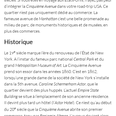
siècles. Si vous êtes en voyage aux États-Unis, n’ayez pas peur
d’intégrer la
Cinquième Avenue
dans votre road-trip USA. Ce
quartier n’est pas uniquement dédié au commerce. La
fameuse avenue de
Manhattan
c’est une belle promenade au
milieu de parc, de monuments historiques et de musées, en
plus des commerces.
Historique
e
Le 19
siècle marque l’ère du renouveau de l’État de New
York. A l’instar du fameux parc national
Central Park
et du
grand
Metropolitan Museum of Art.
La Cinquième Avenue
prend son essor dans les années 1860. C’est en 1862,
lorsqu’une grande dame de la société de New York s’installe
dans la 5th avenue,
Caroline Schermerhorn Astor
, que le
quartier devient des plus huppés. L’actuel
Empire State
Building
se situe à l’emplacement de son ancienne résidence.
Il devint plus tard un hôtel (l’
Astor Hotel
). Ce n’est qu’au début
e
du 20
siècle que la
Cinquième Avenue
abrite son premier
commerce, tenu par
Benjamin Altman
. L’avenue devient alors