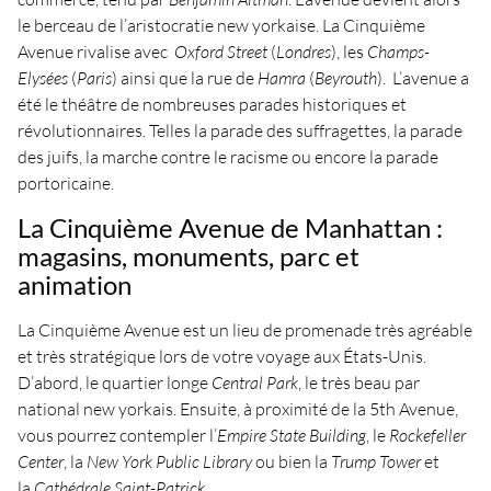
le berceau de l’aristocratie new yorkaise. La Cinquième
Avenue rivalise avec
Oxford Street
(
Londres
), les
Champs-
Elysées
(
Paris
) ainsi que la rue de
Hamra
(
Beyrouth
). L’avenue a
été le théâtre de nombreuses parades historiques et
révolutionnaires. Telles la parade des suffragettes, la parade
des juifs, la marche contre le racisme ou encore la parade
portoricaine.
La Cinquième Avenue de Manhattan :
magasins, monuments, parc et
animation
La Cinquième Avenue est un lieu de promenade très agréable
et très stratégique lors de votre voyage aux États-Unis.
D’abord, le quartier longe
Central Park
, le très beau par
national new yorkais. Ensuite, à proximité de la 5th Avenue,
vous pourrez contempler l’
Empire State Building
, le
Rockefeller
Center
, la
New York Public Library
ou bien la
Trump Tower
et
la
Cathédrale Saint-Patrick
.