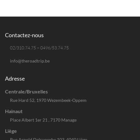
Contactez-nous
02/310.74.75 – 0496/53.74.75
info@theroadtrip.be
Adresse
Centrale/Bruxelles
Rue Hard 52, 1970 Wezembeek-Oppem
Hainaut
Place Albert 1er 21 , 7170 Manage
Liège
Rue Arnold Delsupexhe 103, 4040 Liège