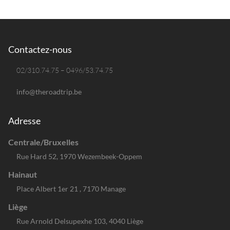
Contactez-nous
02/310.74.75 – 0496/53.74.75
info@theroadtrip.be
Adresse
Centrale/Bruxelles
Rue Hard 52, 1970 Wezembeek-Oppem
Hainaut
Place Albert 1er 21 , 7170 Manage
Liège
Rue Arnold Delsupexhe 103, 4040 Liège