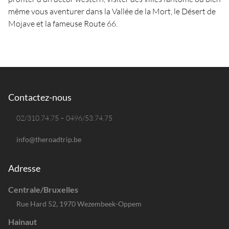
même vous aventurer dans la Vallée de la Mort, le Désert de
Mojave et la fameuse Route 66.
Contactez-nous
02/310.74.75 – 0496/53.74.75
info@theroadtrip.be
Adresse
Centrale/Bruxelles
Rue Hard 52, 1970 Wezembeek-Oppem
Hainaut