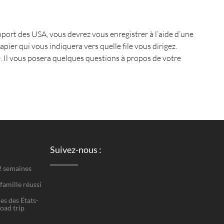
oport des USA, vous devrez vous enregistrer à l’aide d’une
pier qui vous indiquera vers quelle file vous dirigez.
é. Il vous posera quelques questions à propos de votre
Suivez-nous :
 2 semaines
famille réussi
es des États-
road trip