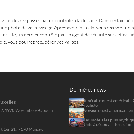
, vous devrez passer par un contrôle à la douane. Dans certain aér
e photo de votre visage. Après avoir fait cela, vous recevrez un pa
Ensuite, un dernier contrôle par un agent de sécurité sera effectu
rôle, vous pourrez récupérer vos valises.
Dernières news
Itinéraire ouest américain
uxelles
réaliste
Voyage ouest américain en 
52, 1970 Wezembeek-Oppem
Les motels les plus mythiqu
Unis à découvrir lors d'un 
rt 1er 21 , 7170 Manage