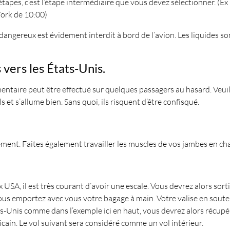
s étapes, c’est l’étape intermédiaire que vous devez sélectionner. (
York de 10:00)
t dangereux est évidement interdit à bord de l’avion. Les liquides 
 vers les États-Unis.
entaire peut être effectué sur quelques passagers au hasard. Veuil
 et s’allume bien. Sans quoi, ils risquent d’être confisqué.
ement. Faites également travailler les muscles de vos jambes en c
A, il est très courant d’avoir une escale. Vous devrez alors sortir
ous emportez avec vous votre bagage à main. Votre valise en sout
tats-Unis comme dans l’exemple ici en haut, vous devrez alors récup
icain. Le vol suivant sera considéré comme un vol intérieur.