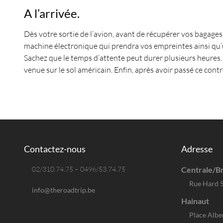
A l’arrivée.
Dès votre sortie de l’avion, avant de récupérer vos bagages
machine électronique qui prendra vos empreintes ainsi qu’un
Sachez que le temps d’attente peut durer plusieurs heures. 
venue sur le sol américain. Enfin, après avoir passé ce cont
Contactez-nous
Adresse
02/310.74.75 – 0496/53.74.75
Centrale/Br
Rue Hard 
info@theroadtrip.be
Hainaut
Place Albe