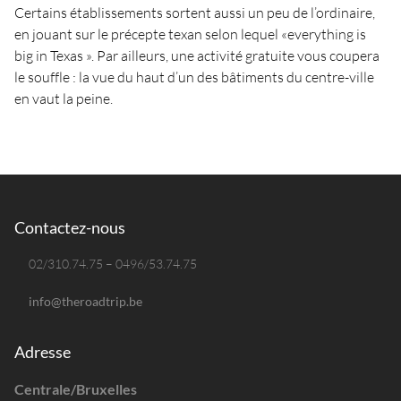
Certains établissements sortent aussi un peu de l’ordinaire,
en jouant sur le précepte texan selon lequel «everything is
big in Texas ». Par ailleurs, une activité gratuite vous coupera
le souffle : la vue du haut d’un des bâtiments du centre-ville
en vaut la peine.
Contactez-nous
02/310.74.75 – 0496/53.74.75
info@theroadtrip.be
Adresse
Centrale/Bruxelles