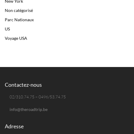
New York
Non catégorisé
Parc Nationaux
US
Voyage USA
Contactez-nous
02/310.74.75 – 0496/53.74.75
info@theroadtrip.be
Adresse