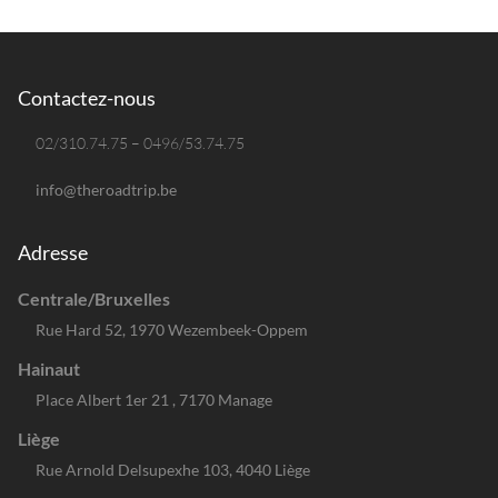
Contactez-nous
02/310.74.75 – 0496/53.74.75
info@theroadtrip.be
Adresse
Centrale/Bruxelles
Rue Hard 52, 1970 Wezembeek-Oppem
Hainaut
Place Albert 1er 21 , 7170 Manage
Liège
Rue Arnold Delsupexhe 103, 4040 Liège