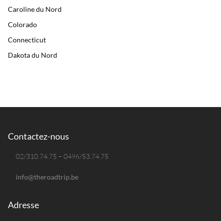
Caroline du Nord
Colorado
Connecticut
Dakota du Nord
Dakota du Sud
Delaware
Floride
Géorgie
Hawaï
Contactez-nous
Idaho
02/310.74.75 – 0496/53.74.75
Illinois
info@theroadtrip.be
Indiana
Iowa
Adresse
Kansas