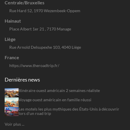
Kentucky
Centrale/Bruxelles
Louisiane
Rue Hard 52, 1970 Wezembeek-Oppem
Maine
Hainaut
Maryland
Place Albert 1er 21 , 7170 Manage
Massachusetts
Liège
Michigan
Rue Arnold Delsupexhe 103, 4040 Liège
Minnesota
France
Mississippi
https://www.theroadtrip.fr/
Missouri
Dernières news
Montana
Itinéraire ouest américain 2 semaines réaliste
Nebraska
Voyage ouest américain en famille réussi
Nevada
Les motels les plus mythiques des États-Unis à découvrir
New Hampshire
lors d'un road trip
New Jersey
Voir plus ...
New York