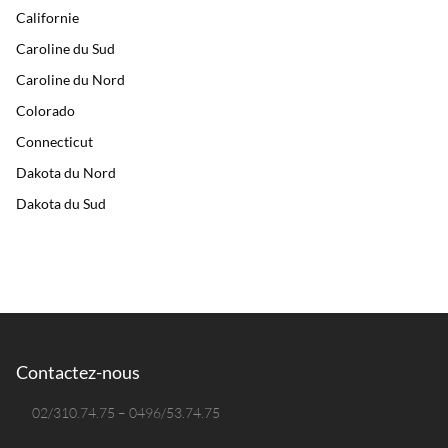
Californie
Caroline du Sud
Caroline du Nord
Colorado
Connecticut
Dakota du Nord
Dakota du Sud
Delaware
Floride
Géorgie
Hawaï
Idaho
Contactez-nous
Illinois
02/310.74.75 – 0496/53.74.75
Indiana