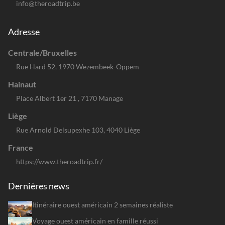
Iowa
info@theroadtrip.be
Kansas
Adresse
Kentucky
Louisiane
Centrale/Bruxelles
Maine
Rue Hard 52, 1970 Wezembeek-Oppem
Maryland
Hainaut
Massachusetts
Place Albert 1er 21 , 7170 Manage
Michigan
Liège
Minnesota
Rue Arnold Delsupexhe 103, 4040 Liège
Mississippi
France
Missouri
https://www.theroadtrip.fr/
Montana
Dernières news
Nebraska
Nevada
Itinéraire ouest américain 2 semaines réaliste
New Hampshire
Voyage ouest américain en famille réussi