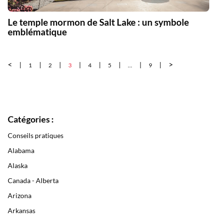
Le temple mormon de Salt Lake : un symbole
emblématique
<
>
1
2
3
4
5
…
9
Catégories :
Conseils pratiques
Alabama
Alaska
Canada - Alberta
Arizona
Arkansas