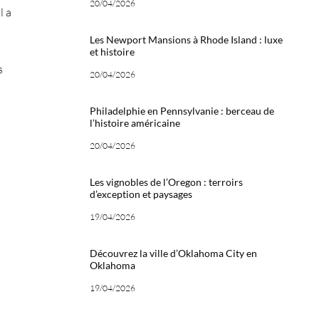
20/04/2026
l a
Les Newport Mansions à Rhode Island : luxe
et histoire
s
20/04/2026
Philadelphie en Pennsylvanie : berceau de
l’histoire américaine
20/04/2026
Les vignobles de l’Oregon : terroirs
d’exception et paysages
19/04/2026
Découvrez la ville d’Oklahoma City en
Oklahoma
19/04/2026