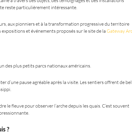
caine à travers des objets, des témoignages et des installations
ite reste particulièrement intéressante.
, aux pionniers et à la transformation progressive du territoire
 expositions et événements proposés sur le site de la
Gateway Ar
l’un des plus petits parcs nationaux américains.
er d’une pause agréable après la visite. Les sentiers offrent de bel
sippi.
dre le fleuve pour observer l’arche depuis les quais. C’est souvent
impressionnante.
is ?