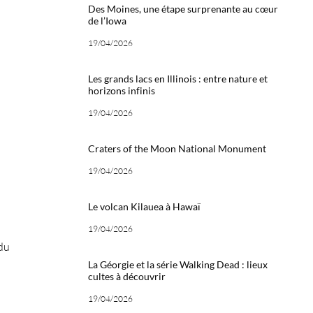
Des Moines, une étape surprenante au cœur
de l’Iowa
19/04/2026
Les grands lacs en Illinois : entre nature et
horizons infinis
19/04/2026
Craters of the Moon National Monument
19/04/2026
Le volcan Kilauea à Hawaï
19/04/2026
 du
La Géorgie et la série Walking Dead : lieux
cultes à découvrir
19/04/2026