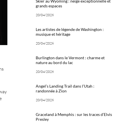
Skier au Wyoming : neige exceptionnelle et
grands espaces
20/04/2026
Les artistes de légende de Washington :
musique et héritage
20/04/2026
Burlington dans le Vermont : charme et
nature au bord du lac
ns
20/04/2026
Angel’s Landing Trail dans l’Utah :
randonnée à Zion
eway
e
20/04/2026
Graceland à Memphis : sur les traces d’Elvis
Presley