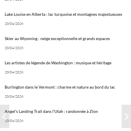
Lake Louise en Alberta : lac turquoise et montagnes majestueuses
20/04/2026
Skier au Wyoming : neige exceptionnelle et grands espaces
20/04/2026
Les artistes de légende de Washington : musique et héritage
20/04/2026
Burlington dans le Vermont : charme et nature au bord du lac
20/04/2026
Angel’s Landing Trail dans l’Utah : randonnée à Zion
20/04/2026